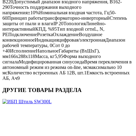
В
220
Допустимый диапазон входного напряжения, В
162-
290
Точность поддержания выходного
напряжения
±10%
Номинальная входная частота, Гц
50-
60
Принцип работы
трансформаторно-инверторный
Степень
защиты от пыли и влаги
IP 20
Топология
Линейно-
интерактивный
КПД, %
95
Тип входной сети
L, N,
PE
Подключение
Розетка
Охлаждение
Воздушное
конвекционное
Индикация
цифровая/электронная
Диапазон
рабочей температуры, 0С
от 0 до
+40
Исполнение
Напольное
Габариты (ВхШхГ),
мм
166х288х118
Масса, кг
5,95
Форма выходного
сигнала
Модифицированная синусоида
Время переключения в
автономный режим из режима on-line, мс
максимально 10
мс
Количество встроенных АБ 12В, шт.
1
Емкость встроенных
АБ, Ач
9
ДРУГИЕ ТОВАРЫ РАЗДЕЛА