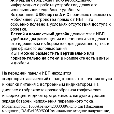
ЖК-экран
отображает всю необходимую
информацию о работе устройства, делая его
использование ещё более удобным.
Встроенные
USB-порты А и С
позволяют заряжать
мобильные устройства прямо от ИБП, что
особенно полезно в условиях отсутствия доступа к
розетке.
Лёгкий и компактный дизайн
делают этот ИБП
удобным для размещения и переноски, что делает
его идеальным выбором как для домашнего, так и
для офисного использования.
ИБП
можно разместить вертикально или
горизонтально на стену
, в комплекте есть винты
и дюбели.
На передней панели ИБП находится
жидкокристаллический экран, кнопка отключения звука
и кнопки питания с встроенным индикатором. На
дисплее отображается разнообразная графическая
информация: индикаторы режимов, нагрузки, уровня
заряда батарей, напряжения переменного тока.
Модель
Kirpich 1050
Артикул
2003038
Число фаз
1
Выходная
мощность, ВА/Вт
1050/600
Номинальное входное напряжение,